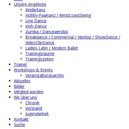
Unsere Angebote
Kindertanz
Hobby-Paartanz / WestCoastSwing
Line Dance
Irish-Dance
Zumba / Danceaerobic
Breakdance / Commercial / HipHop / ShowDance /
VideoClipDance
Ladies Latin / Modern Ballet
Trainingsräume
Trainingszeiten
Trainer
Workshops & Events
Veranstaltungsarchiv
Aktuelles
Bilder
Mitglied werden
Wir über uns
Chronik
Vorstand
Jugendarbeit
Kontakt
Suche