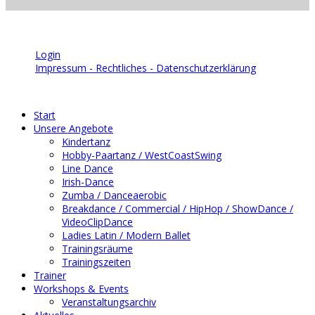
© 2026 | TSC Blau-Weiß Bruchsal e.V.
Login
Impressum - Rechtliches - Datenschutzerklärung
Start
Unsere Angebote
Kindertanz
Hobby-Paartanz / WestCoastSwing
Line Dance
Irish-Dance
Zumba / Danceaerobic
Breakdance / Commercial / HipHop / ShowDance /
VideoClipDance
Ladies Latin / Modern Ballet
Trainingsräume
Trainingszeiten
Trainer
Workshops & Events
Veranstaltungsarchiv